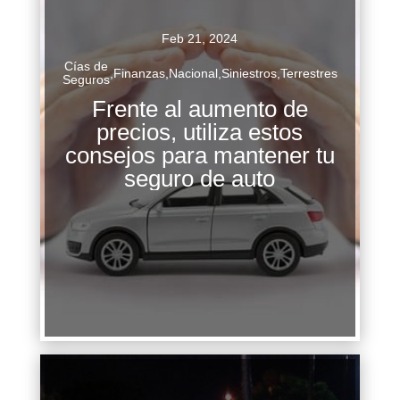
Feb 21, 2024
Cías de
,
Finanzas
,
Nacional
,
Siniestros
,
Terrestres
Seguros
Frente al aumento de
precios, utiliza estos
Este producto financiero se enfrenta a la mayor
consejos para mantener tu
inflación en décadas, con un aumento del
seguro de auto
19.48%; sin embargo, no dejes que esto te
impida contratar su protección....
Continuar Leyendo