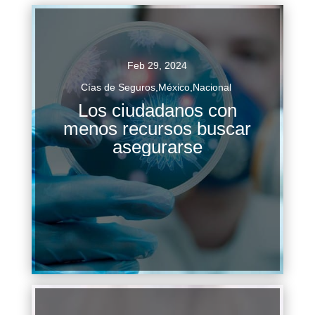
Feb 29, 2024
Cías de Seguros
,
México
,
Nacional
Los ciudadanos con
La crisis sanitaria provocada por la pandemia de
menos recursos buscar
COVID-19 ha despertado un mayor interés en la
asegurarse
población mexicana por adquirir seguros
médicos, una tendencia que se ha...
Continuar Leyendo