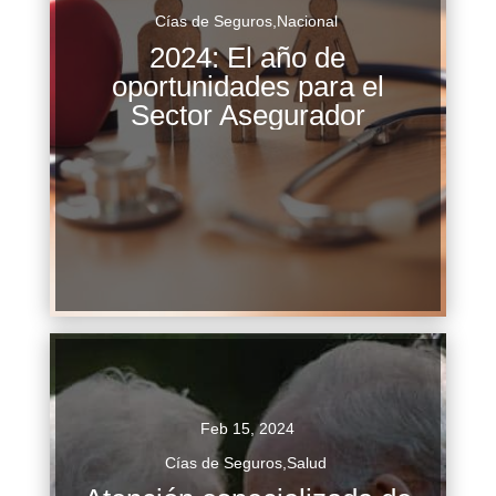
Cías de Seguros
,
Nacional
2024: El año de
Según los datos de la Encuesta Nacional de
oportunidades para el
Inclusión Financiera 2021, solo el 21% de los
Sector Asegurador
adultos en México tienen un seguro, lo cual
representa un descenso del 4% en...
Continuar Leyendo
Feb 15, 2024
Cías de Seguros
,
Salud