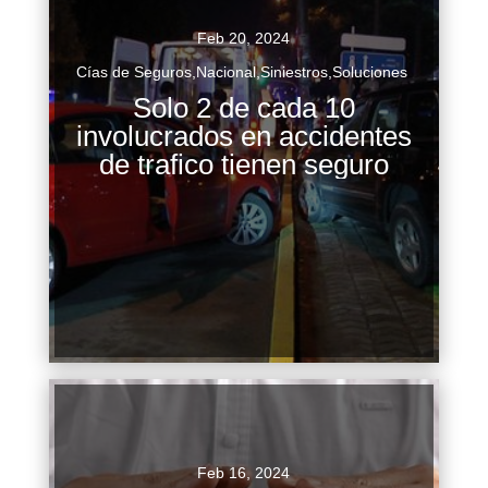
Feb 20, 2024
Cías de Seguros
,
Nacional
,
Siniestros
,
Soluciones
Solo 2 de cada 10
El agente de seguros, Vicente Campos, explicó
involucrados en accidentes
que una de las razones por las cuales las
de trafico tienen seguro
personas no adquieren un seguro es porque se
ha arraigado la creencia de que son...
Continuar Leyendo
Feb 16, 2024