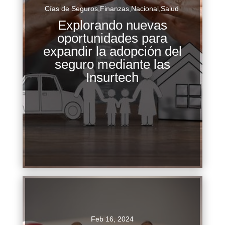
Cías de Seguros
,
Finanzas
,
Nacional
,
Salud
Explorando nuevas
oportunidades para
expandir la adopción del
Transformando la percepción del seguro en
seguro mediante las
México: superando barreras económicas y
Insurtech
promoviendo la accesibilidad financiera En
México, solo 3 DE CADA 10 personas cuenta...
Continuar Leyendo
Feb 16, 2024