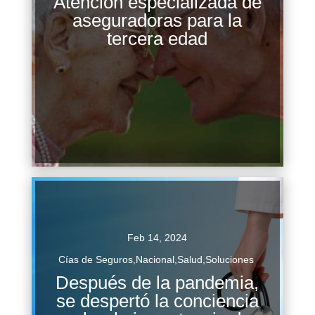
Atención especializada de
En México, aproximadamente 18 millones de
aseguradoras para la
personas se encuentran en la etapa de adultez
tercera edad
mayor ( más de 60 años), lo cual representa
alrededor del 14% de la población...
Continuar Leyendo
Feb 14, 2024
Cías de Seguros
,
Nacional
,
Salud
,
Soluciones
Después de la pandemia,
se despertó la conciencia
7 de cada 120 millones de mexicanos cuentan