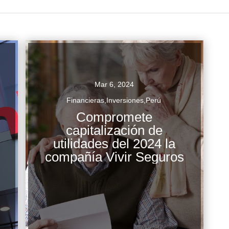
Mar 6, 2024
Financieras
,
Inversiones
,
Perú
Compromete
capitalización de
La compañía aseguradora Vivir Seguros
utilidades del 2024 la
informó al ente regulador del mercado su
compañía Vivir Seguros
a
determinación de reinvertir las ganancias que
obtenga en el presente año. Vivir Seguros...