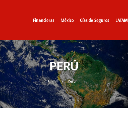
Financieras
México
Cías de Seguros
LATAM
PERÚ
•
Home
Perú