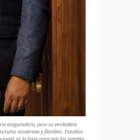
stria aseguradora, pero su verdadero
ucturas modernas y flexibles. Estudios
pcional: es la base para que los agentes