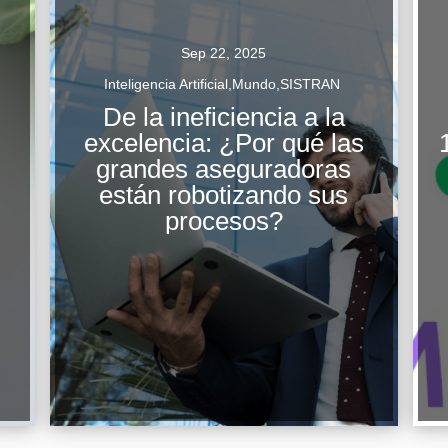
Sep 22, 2025
o
Inteligencia Artificial
,
Mundo
,
SISTRAN
De la ineficiencia a la
excelencia: ¿Por qué las
grandes aseguradoras
La industria de los seguros ha sido
están robotizando sus
tradicionalmente un sector caracterizado por
procesos?
procesos complejos y dependientes de la
intervención humana. En un entorno donde
la...
Continuar Leyendo