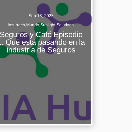
Sep 16, 2025
Insurtech
,
Mundo
,
Sunlight Solutions
Seguros y Café Episodio
En el video "Seguros y Café Episodio 1. Que
1. Qué está pasando en la
esta pasando en la industria de Seguros",
industria de Seguros
creado por AL MiaHub, líderes del ecosistema
asegurador en Latinoamérica se reúnen...
Continuar Leyendo