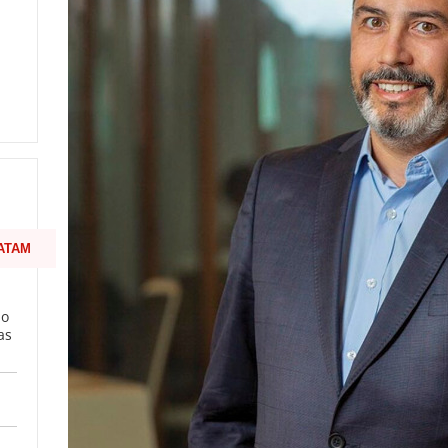
ATAM
mo
as