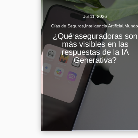
Jul 11, 2026
Cías de Seguros
,
Inteligencia Artificial
,
Mund
¿Qué aseguradoras son
más visibles en las
La inteligencia artificial generativa ha
respuestas de la IA
transformado la forma en que los
Generativa?
consumidores acceden a información sobre
productos y servicios, incluyendo el sector...
Continuar Leyendo