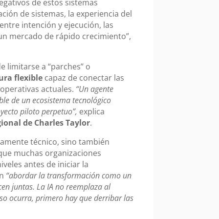
gativos de estos sistemas
ación de sistemas, la experiencia del
 entre intención y ejecución, las
un mercado de rápido crecimiento”,
e limitarse a “parches” o
ura flexible
capaz de conectar las
 operativas actuales.
“Un agente
ible de un ecosistema tecnológico
royecto piloto perpetuo”,
explica
ional de Charles Taylor
.
camente técnico, sino también
la que muchas organizaciones
eles antes de iniciar la
en
“abordar la transformación como un
cen juntas. La IA no reemplaza al
so ocurra, primero hay que derribar las