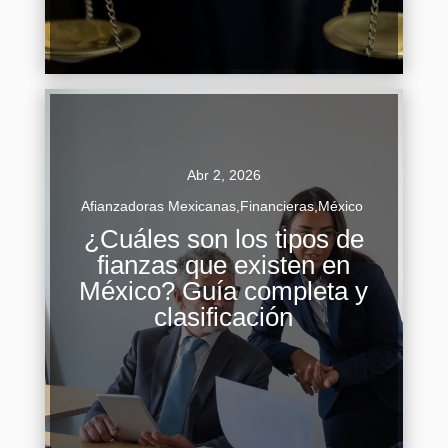
Continuar Leyendo
Abr 2, 2026
Afianzadoras Mexicanas
,
Financieras
,
México
¿Cuáles son los tipos de
fianzas que existen en
Adentrarse en el mundo de las fianzas en
México? Guía completa y
México puede parecer un laberinto lleno de
clasificación
términos legales y opciones confusas. Sin
embargo, entender su clasificación es más...