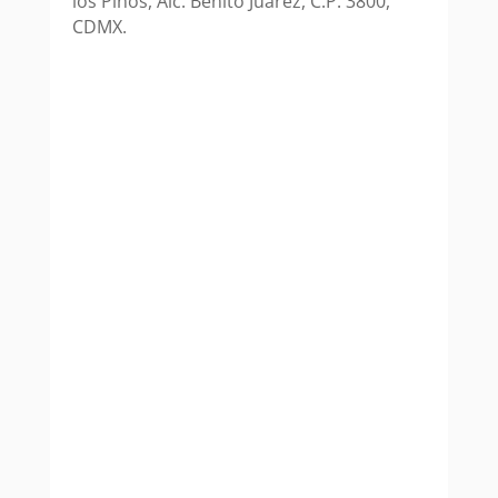
los Pinos, Alc. Benito Juárez, C.P. 3800,
CDMX.