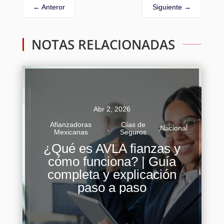
←
Anteror
Siguiente
→
NOTAS RELACIONADAS
Abr 2, 2026
Afianzadoras
Cías de
,
,
Nacional
Mexicanas
Seguros
¿Qué es AVLA fianzas y
cómo funciona? | Guía
En el complejo entramado de las obligaciones
completa y explicación
legales y contractuales, surgen instrumentos
paso a paso
diseñados para ofrecer certidumbre y respaldo.
AVLA fianzas se erige como una...