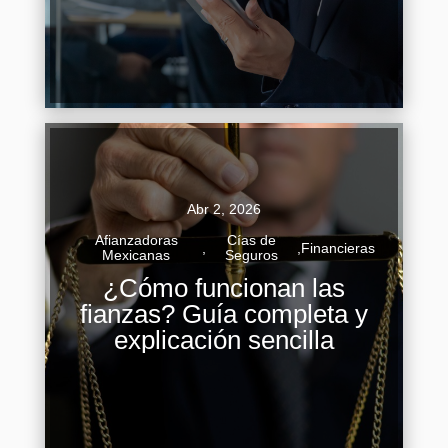
Continuar Leyendo
Abr 2, 2026
Afianzadoras
Cías de
,
,
Financieras
Mexicanas
Seguros
¿Cómo funcionan las
Imagina enfrentar un proceso legal y, en lugar
fianzas? Guía completa y
de permanecer detenido, poder recuperar tu
explicación sencilla
libertad mientras continúa el caso. Ese es el
poder de una fianza, un...