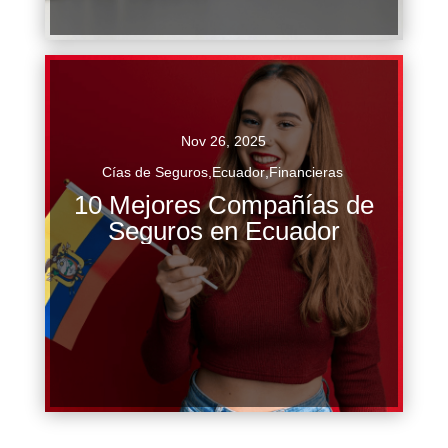
Continuar Leyendo
Nov 26, 2025
Cías de Seguros
,
Ecuador
,
Financieras
En el contexto económico y social de Ecuador,
10 Mejores Compañías de
el sector asegurador juega un rol fundamental
Seguros en Ecuador
en la protección de los activos individuales,
familiares y empresariales...
Continuar Leyendo