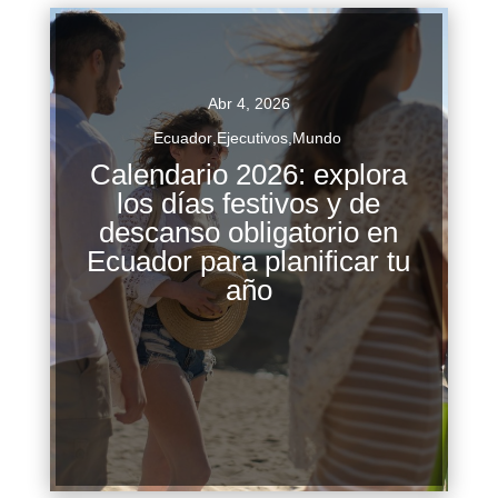
Abr 4, 2026
Ecuador
,
Ejecutivos
,
Mundo
Calendario 2026: explora
los días festivos y de
descanso obligatorio en
Planificar el año con anticipación es clave para
Ecuador para planificar tu
maximizar el tiempo libre y organizar tanto la
año
vida laboral como personal. En Ecuador,
conocer el calendario de días...
Continuar Leyendo