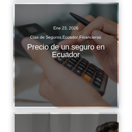
Ene 23, 2026
Cías de Seguros
,
Ecuador
,
Financieras
Determinar el precio de un seguro en Ecuador
Precio de un seguro en
es un proceso que depende de múltiples
Ecuador
variables interconectadas. Factores como el tipo
de cobertura (vehículo, salud,...
Continuar Leyendo