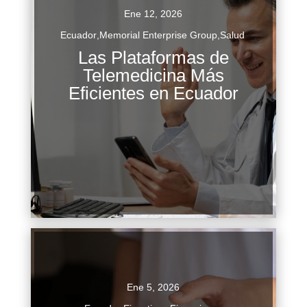
Ene 12, 2026
Ecuador
,
Memorial Enterprise Group
,
Salud
Las Plataformas de
En los últimos años, la telemedicina ha
Telemedicina Más
transformado el acceso a los servicios de salud
Eficientes en Ecuador
en Ecuador, especialmente tras la aceleración
provocada por la...
Continuar Leyendo
Ene 5, 2026