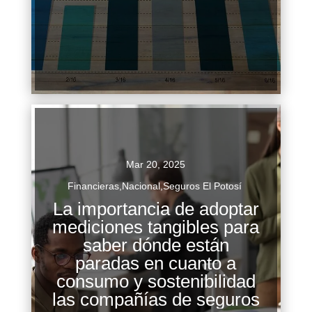
Continuar Leyendo
Mar 20, 2025
Financieras
,
Nacional
,
Seguros El Potosí
La importancia de adoptar
mediciones tangibles para
saber dónde están
paradas en cuanto a
La importancia de adoptar mediciones tangibles
consumo y sostenibilidad
para saber dónde están paradas en cuanto a
las compañías de seguros
consumo y sostenibilidad las compañías de