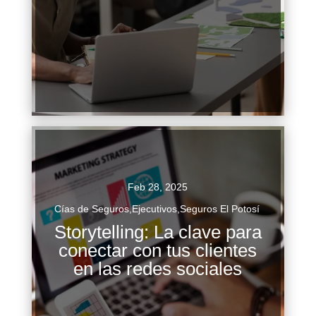
seguros En un mundo donde la...
Continuar Leyendo
Feb 28, 2025
Cías de Seguros
,
Ejecutivos
,
Seguros El Potosí
Storytelling: La clave para
Storytelling: La clave para conectar con tus
conectar con tus clientes
clientes en las redes sociales En un entorno
en las redes sociales
digital donde la atención de los usuarios es cada
vez más escasa, las empresas...