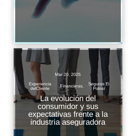
Continuar Leyendo
Mar 20, 2025
Experiencia
Seguros El
,
Financieras
,
delCliente
Potosí
La evolución del
consumidor y sus
La evolución del consumidor y sus expectativas
expectativas frente a la
frente a la industria aseguradora El consumidor
industria aseguradora
moderno ha experimentado una transformación
significativa en las últimas...