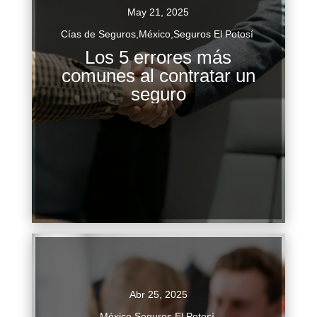
May 21, 2025
Cías de Seguros
,
México
,
Seguros El Potosí
Los 5 errores más
Los 5 errores más comunes al contratar un
comunes al contratar un
seguro Contratar un seguro, ya sea de salud,
seguro
automóvil, hogar o vida, es una decisión
financiera crucial que puede ofrecer...
Continuar Leyendo
Abr 25, 2025
México
,
Seguros El Potosí