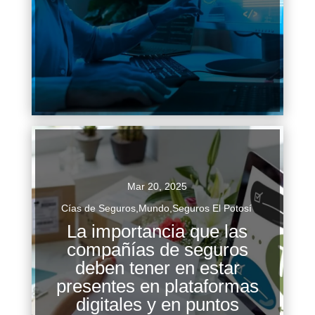
transformadora en la industria...
Continuar Leyendo
Mar 20, 2025
Cías de Seguros
,
Mundo
,
Seguros El Potosí
La importancia que las
compañías de seguros
deben tener en estar
presentes en plataformas
La importancia que las compañías de seguros
digitales y en puntos
deben tener en estar presentes en plataformas