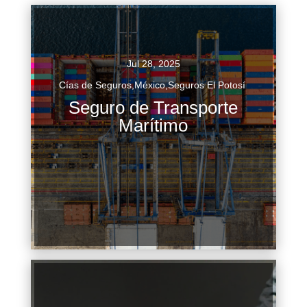
Jul 28, 2025
Cías de Seguros
,
México
,
Seguros El Potosí
El seguro de transporte marítimo es un
Seguro de Transporte
instrumento financiero crucial que protege las
Marítimo
mercancías, los buques y las responsabilidades
asociadas durante el transporte por...
Continuar Leyendo