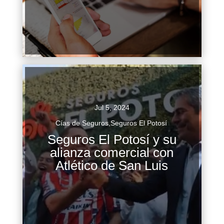
Continuar Leyendo
Jul 5, 2024
Cías de Seguros
,
Seguros El Potosí
Seguros El Potosí y su
Atlético de San Luis y Seguros del Potosí se
alianza comercial con
unen en colaboración comercial El Club Atlético
Atlético de San Luis
de San Luis anuncia a su nuevo socio
comercial, Seguros del Potosí. La...