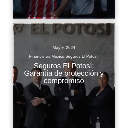
Continuar Leyendo
May 9, 2024
Financieras
,
México
,
Seguros El Potosí
Seguros El Potosí:
A lo largo de 78 años, Seguros El Potosí ha sido
Garantía de protección y
un pilar en la industria aseguradora mexicana al
compromiso
desarrollar una visión proactiva y orientada al
crecimiento y...
Continuar Leyendo