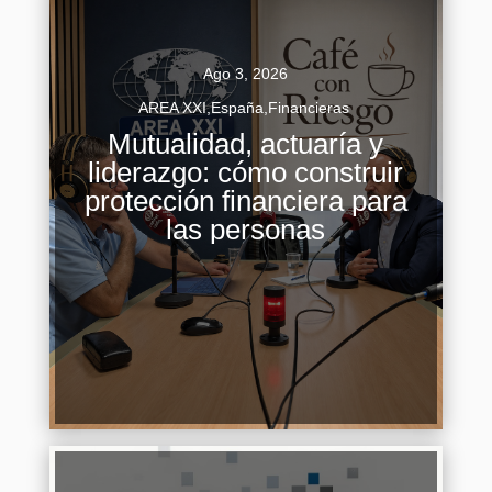
Ago 3, 2026
AREA XXI
,
España
,
Financieras
Mutualidad, actuaría y
liderazgo: cómo construir
Fernando Ariza reivindica el modelo mutual y el
protección financiera para
papel preventivo de la inteligencia artificial en el
las personas
seguro Fernando Ariza, CEO de Mutualidad y
presidente del Instituto...
Continuar Leyendo