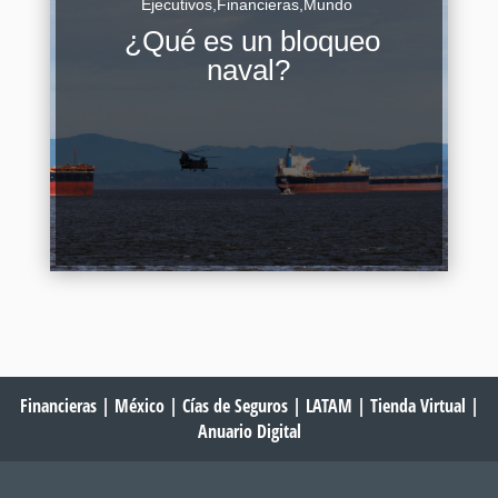
Ejecutivos
,
Financieras
,
Mundo
Un bloqueo naval constituye una de las
¿Qué es un bloqueo
operaciones militares más antiguas y
naval?
estratégicamente significativas en la historia de
la guerra marítima. Se trata de una medida...
Continuar Leyendo
Financieras
|
México
|
Cías de Seguros
|
LATAM
|
Tienda Virtual
|
Anuario Digital