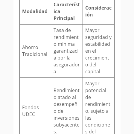
Característ
Considerac
Modalidad
ica
ión
Principal
Tasa de
Mayor
rendimient
seguridad y
o mínima
estabilidad
Ahorro
garantizad
en el
Tradicional
a por la
crecimient
asegurador
o del
a.
capital.
Mayor
Rendimient
potencial
o atado al
de
desempeñ
rendimient
Fondos
o de
o, sujeto a
UDEC
inversiones
las
subyacente
condicione
s.
s del