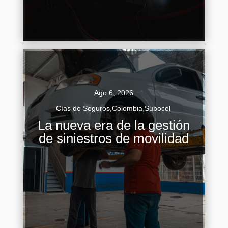
Continuar Leyendo
Ago 6, 2026
Cías de Seguros
,
Colombia
,
Subocol
Gestión de siniestros de movilidad La gestión de
La nueva era de la gestión
siniestros de movilidad atraviesa un momento
de siniestros de movilidad
de transformación profunda. Durante décadas,
el proceso de atención de...
Continuar Leyendo