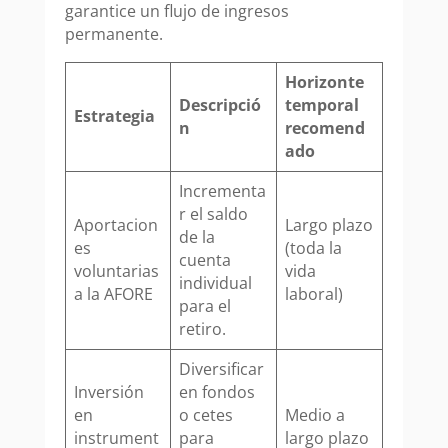
garantice un flujo de ingresos
permanente.
Horizonte
Descripció
temporal
Estrategia
n
recomend
ado
Incrementa
r el saldo
Aportacion
Largo plazo
de la
es
(toda la
cuenta
voluntarias
vida
individual
a la AFORE
laboral)
para el
retiro.
Diversificar
Inversión
en fondos
en
o cetes
Medio a
instrument
para
largo plazo