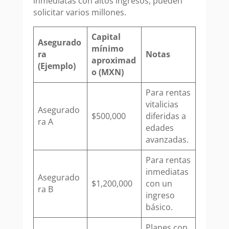
inmediatas con altos ingresos, pueden
solicitar varios millones.
Capital
Asegurado
mínimo
ra
Notas
aproximad
(Ejemplo)
o (MXN)
Para rentas
vitalicias
Asegurado
$500,000
diferidas a
ra A
edades
avanzadas.
Para rentas
inmediatas
Asegurado
$1,200,000
con un
ra B
ingreso
básico.
Planes con