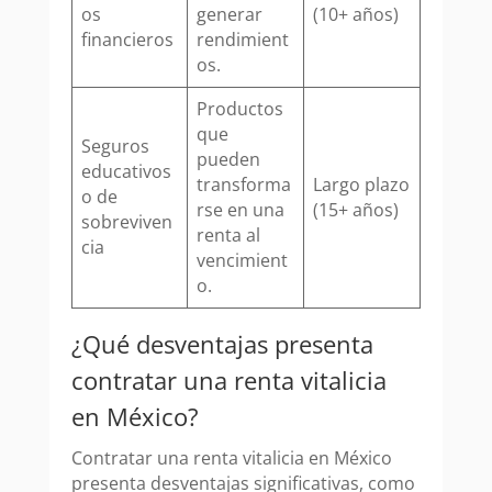
os
generar
(10+ años)
financieros
rendimient
os.
Productos
que
Seguros
pueden
educativos
transforma
Largo plazo
o de
rse en una
(15+ años)
sobreviven
renta al
cia
vencimient
o.
¿Qué desventajas presenta
contratar una renta vitalicia
en México?
Contratar una renta vitalicia en México
presenta desventajas significativas, como