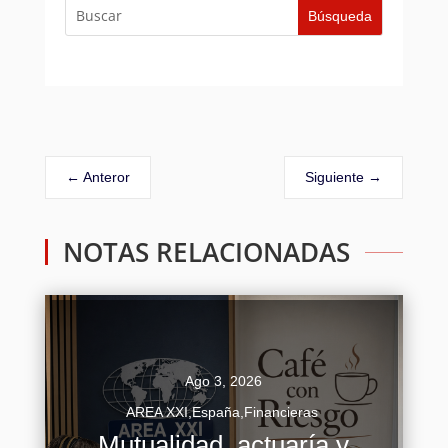
←
Anteror
Siguiente
→
NOTAS RELACIONADAS
Ago 3, 2026
AREA XXI
,
España
,
Financieras
Mutualidad, actuaría y