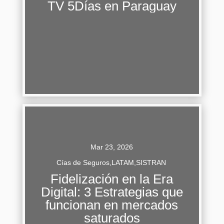
TV 5Días en Paraguay
familiar: pasos para proteger el patrimonio y
asegurar la continuidad La sucesión...
Continuar Leyendo
Mar 23, 2026
Cías de Seguros
,
LATAM
,
SISTRAN
Fidelización en la Era
Digital: 3 Estrategias que
Fidelización en la Era Digital: 3 Estrategias que
funcionan en mercados
funcionan en mercados saturados En la era
saturados
digital, la fidelización de clientes se ha