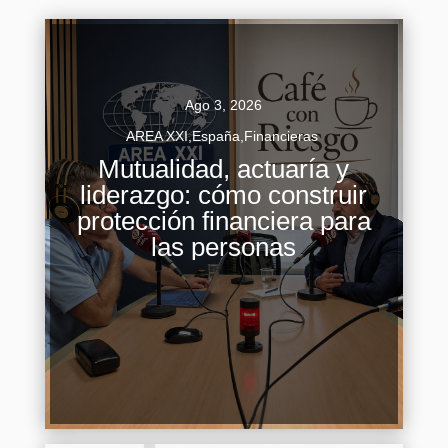
Ago 3, 2026
AREA XXI
,
España
,
Financieras
Mutualidad, actuaría y
liderazgo: cómo construir
Fernando Ariza reivindica el modelo mutual y el
protección financiera para
papel preventivo de la inteligencia artificial en el
las personas
seguro Fernando Ariza, CEO de Mutualidad y
presidente del Instituto...
Continuar Leyendo