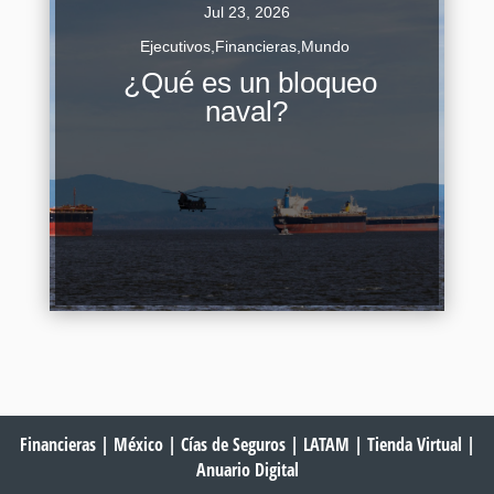
Jul 23, 2026
Ejecutivos
,
Financieras
,
Mundo
Un bloqueo naval constituye una de las
¿Qué es un bloqueo
operaciones militares más antiguas y
naval?
estratégicamente significativas en la historia de
la guerra marítima. Se trata de una medida...
Continuar Leyendo
Financieras
|
México
|
Cías de Seguros
|
LATAM
|
Tienda Virtual
|
Anuario Digital