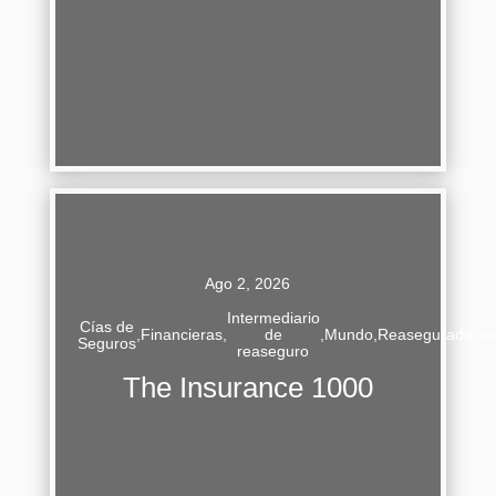
Continuar Leyendo
Ago 2, 2026
Intermediario
Cías de
1,000 Spaces. One Global Insurance
,
Financieras
,
de
,
Mundo
,
Reaseguradoras
Seguros
reaseguro
Community. (Solo existirán 1,000 espacios. Una
The Insurance 1000
vez ocupados, no habrá más). ¿Qué es? Un
escaparate publicitario digital inspirado en...