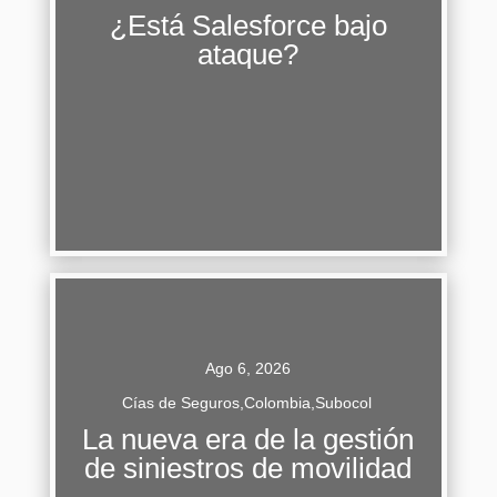
Lo que la industria de seguros debe aprender
¿Está Salesforce bajo
de la nueva ola de ciberataques Durante los
ataque?
últimos meses, Salesforce ha sido protagonista
de numerosos titulares...
Continuar Leyendo
Ago 6, 2026
Cías de Seguros
,
Colombia
,
Subocol
Gestión de siniestros de movilidad La gestión de
La nueva era de la gestión
siniestros de movilidad atraviesa un momento
de siniestros de movilidad
de transformación profunda. Durante décadas,
el proceso de atención de...