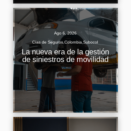
Ago 6, 2026
Cías de Seguros
,
Colombia
,
Subocol
Gestión de siniestros de movilidad La gestión de
La nueva era de la gestión
siniestros de movilidad atraviesa un momento
de siniestros de movilidad
de transformación profunda. Durante décadas,
el proceso de atención de...
Continuar Leyendo