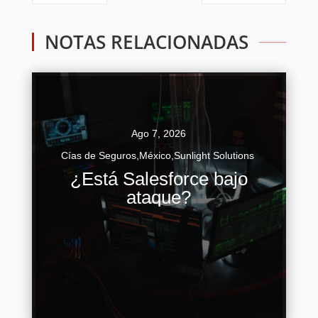
NOTAS RELACIONADAS
Ago 7, 2026
Cías de Seguros
,
México
,
Sunlight Solutions
Lo que la industria de seguros debe aprender
¿Está Salesforce bajo
de la nueva ola de ciberataques Durante los
ataque?
últimos meses, Salesforce ha sido protagonista
de numerosos titulares...
Continuar Leyendo