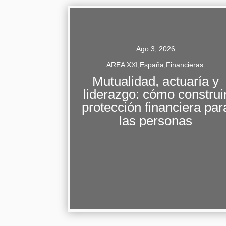
Ago 3, 2026
AREA XXI
,
España
,
Financieras
Mutualidad, actuaría y
liderazgo: cómo construi
Fernando Ariza reivindica el modelo mutual 
protección financiera par
el papel preventivo de la inteligencia artificia
las personas
en el seguro Fernando Ariza, CEO de
Mutualidad y presidente del Instituto...
Continuar Leyendo