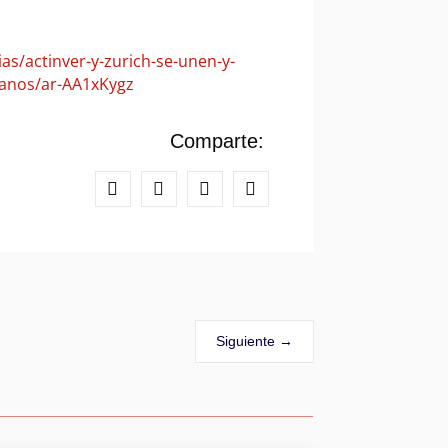
s/actinver-y-zurich-se-unen-y-
canos/ar-AA1xKygz
Comparte:
Siguiente
→