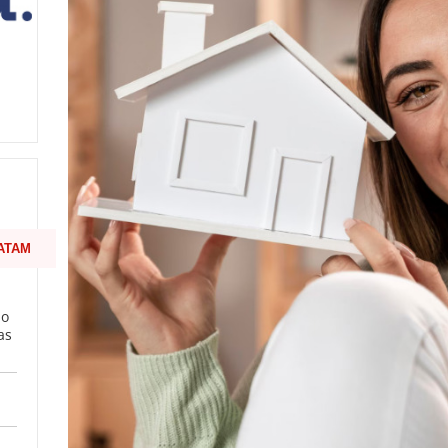
ATAM
mo
as