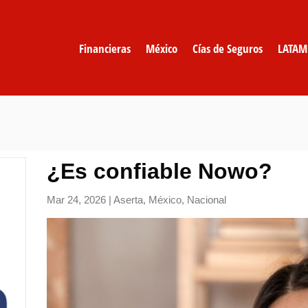
Financieras
México
Cías de Seguros
LATAM
¿Es confiable Nowo?
Mar 24, 2026
|
Aserta
,
México
,
Nacional