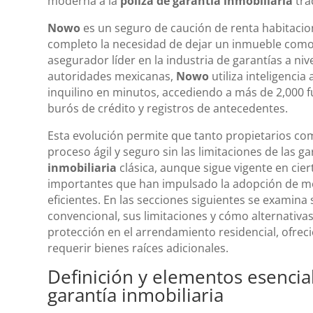
moderna a la
póliza de garantía inmobiliaria
tra
Nowo
es un seguro de caución de renta habitacion
completo la necesidad de dejar un inmueble como
asegurador líder en la industria de garantías a niv
autoridades mexicanas,
Nowo
utiliza inteligencia 
inquilino en minutos, accediendo a más de 2,000 f
burós de crédito y registros de antecedentes.
Esta evolución permite que tanto propietarios com
proceso ágil y seguro sin las limitaciones de las ga
inmobiliaria
clásica, aunque sigue vigente en cie
importantes que han impulsado la adopción de mod
eficientes. En las secciones siguientes se examina 
convencional, sus limitaciones y cómo alternativ
protección en el arrendamiento residencial, ofrec
requerir bienes raíces adicionales.
Definición y elementos esencia
garantía inmobiliaria