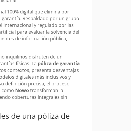
dicional.
al 100% digital que elimina por
 garantía. Respaldado por un grupo
el internacional y regulado por las
artificial para evaluar la solvencia del
uentes de información pública,
o inquilinos disfruten de un
rantías físicas. La
póliza de garantía
rtos contextos, presenta desventajas
elos digitales más inclusivos y
su definición precisa, el proceso
as como
Nowo
transforman la
iendo coberturas integrales sin
les de una póliza de