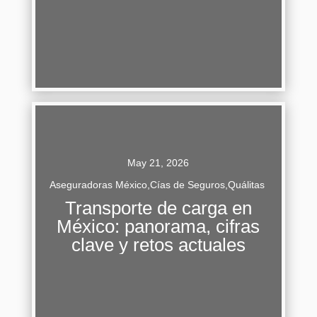
Continuar Leyendo
May 21, 2026
Aseguradoras México
,
Cías de Seguros
,
Quálitas
Transporte de carga en
El transporte de carga en México es clave para
México: panorama, cifras
las industrias del país, pero también requiere de
clave y retos actuales
mucho cuidado. 1. Importancia del
autotransporte de carga En 2024 se...