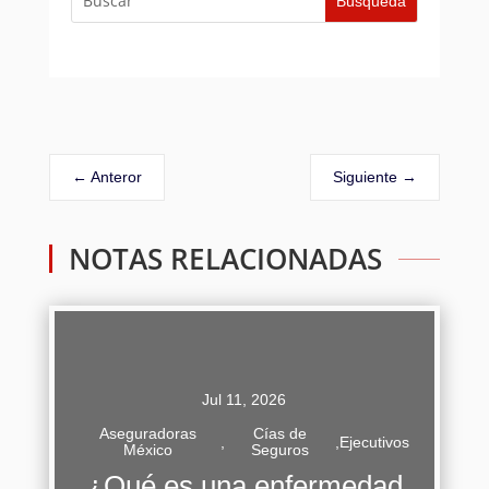
←
Anteror
Siguiente
→
NOTAS RELACIONADAS
Jul 11, 2026
Aseguradoras
Cías de
,
,
Ejecutivos
México
Seguros
Una enfermedad preexistente se refiere a
¿Qué es una enfermedad
cualquier condición médica, patología, lesión o