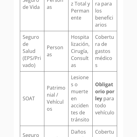
Seguro
Person
z Total y
ra para
de Vida
as
Perman
los
ente
benefici
arios
Seguro
Hospita
Cobertu
de
lización,
ra de
Person
Salud
Cirugía,
gastos
as
(EPS/Pri
Consult
médico
vado)
as
s
Lesione
s o
Obligat
Patrimo
muerte
orio por
nial /
SOAT
en
ley
para
Vehícul
acciden
todo
os
tes de
vehículo
tránsito
Daños
Cobertu
Seguro