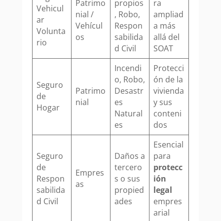
Patrimo
propios
ra
Vehicul
nial /
, Robo,
ampliad
ar
Vehícul
Respon
a más
Volunta
os
sabilida
allá del
rio
d Civil
SOAT
Incendi
Protecci
o, Robo,
ón de la
Seguro
Patrimo
Desastr
vivienda
de
nial
es
y sus
Hogar
Natural
conteni
es
dos
Esencial
Seguro
Daños a
para
de
tercero
protecc
Empres
Respon
s o sus
ión
as
sabilida
propied
legal
d Civil
ades
empres
arial