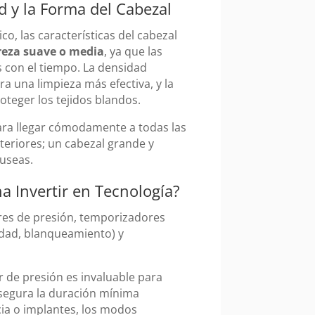
d y la Forma del Cabezal
o, las características del cabezal
reza suave o media
, ya que las
s con el tiempo. La densidad
a una limpieza más efectiva, y la
oteger los tejidos blandos.
ara llegar cómodamente a todas las
steriores; un cabezal grande y
áuseas.
a Invertir en Tecnología?
ores de presión, temporizadores
idad, blanqueamiento) y
r de presión es invaluable para
 asegura la duración mínima
cia o implantes, los modos