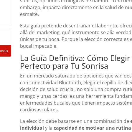
sónicos, opciones ecológicas de bambú… Una decis
embargo, impacta directamente en la salud de nues
esmalte.
Esta guía pretende desentrañar el laberinto, ofrec
allá del marketing, qué instrumento se alía verd
únicas de tu boca. Porque la elección correcta es 
bucal impecable.
La Guía Definitiva: Cómo Elegir
Perfecto para Tu Sonrisa
En un mercado saturado de opciones que van desd
con conectividad Bluetooth, elegir el cepillo de di
decisión de salud crucial, no solo una compra rutin
mango y unas cerdas; es una herramienta fundame
enfermedades bucales que tienen impacto sistém
cardiovasculares.
La elección debe basarse en una combinación de
individual
y la
capacidad de motivar una rutina