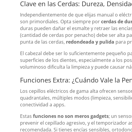
Clave en las Cerdas: Dureza, Densida
Independientemente de que elijas manual o eléctric
son primordiales. Opta siempre por
cerdas de du
duras pueden dañar el esmalte y retraer las encía
(cantidad de cerdas por penacho) debe ser alta par
punta de las cerdas,
redondeada y pulida
para pr
El cabezal debe ser lo suficientemente pequeño p
superficies de los dientes, especialmente a los po
voluminoso dificulta la limpieza y puede causar n
Funciones Extra: ¿Cuándo Vale la Pen
Los cepillos eléctricos de gama alta ofrecen sens
quadrantales, múltiples modos (limpieza, sensibil
conectividad a apps.
Estas
funciones no son meros gadgets
; un senso
prevenir el cepillado agresivo, y el temporizador
recomendada. Si tienes encías sensibles, ortodon