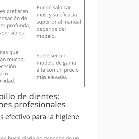
Puede salpicar
es prefieren
más, y su eficacia
ensación de
superior al manual
eza profunda,
depende del
 sensibles.
modelo.
nas que
Suele ser un
tan mucho,
modelo de gama
ecesión
alta con un precio
al o
más elevado.
ilidad.
pillo de dientes:
ones profesionales
s efectivo para la higiene
giene bucal diaria no depende de un