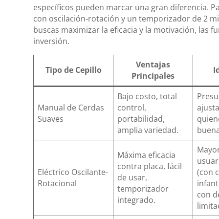
específicos pueden marcar una gran diferencia. P
con oscilación-rotación y un temporizador de 2 mi
buscas maximizar la eficacia y la motivación, las f
inversión.
Ventajas
Tipo de Cepillo
I
Principales
Bajo costo, total
Presu
Manual de Cerdas
control,
ajusta
Suaves
portabilidad,
quien
amplia variedad.
buena
Mayor
Máxima eficacia
usuar
contra placa, fácil
Eléctrico Oscilante-
(con 
de usar,
Rotacional
infant
temporizador
con d
integrado.
limita