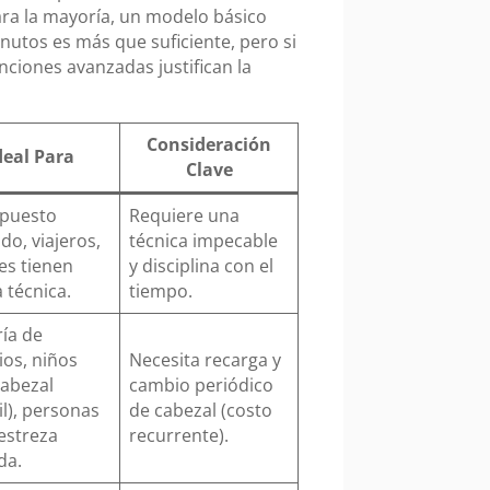
ara la mayoría, un modelo básico
nutos es más que suficiente, pero si
unciones avanzadas justifican la
Consideración
deal Para
Clave
puesto
Requiere una
do, viajeros,
técnica impecable
es tienen
y disciplina con el
 técnica.
tiempo.
ía de
ios, niños
Necesita recarga y
cabezal
cambio periódico
il), personas
de cabezal (costo
estreza
recurrente).
da.