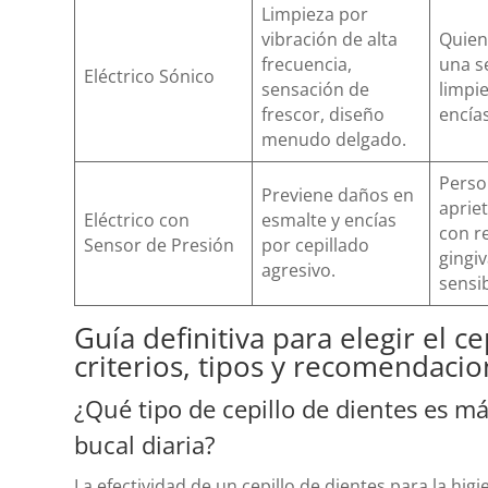
Limpieza por
vibración de alta
Quien
frecuencia,
una s
Eléctrico Sónico
sensación de
limpi
frescor, diseño
encías
menudo delgado.
Perso
Previene daños en
aprie
Eléctrico con
esmalte y encías
con r
Sensor de Presión
por cepillado
gingiv
agresivo.
sensib
Guía definitiva para elegir el ce
criterios, tipos y recomendaci
¿Qué tipo de cepillo de dientes es má
bucal diaria?
La efectividad de un cepillo de dientes para la hi