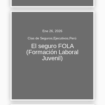
Continuar Leyendo
Ene 26, 2026
Cías de Seguros
,
Ejecutivos
,
Perú
El seguro FOLA
El Fondo para la Formación Laboral Juvenil
(Formación Laboral
(FOLA) emerge como una herramienta
Juvenil)
financiera clave para impulsar la inserción
laboral de los jóvenes en Perú. Este...
Continuar Leyendo