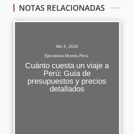
NOTAS RELACIONADAS
Abr 5, 2026
Ejecutivos
,
Mundo
,
Perú
Cuánto cuesta un viaje a
Perú: Guía de
Explorar Perú, tierra de ancestrales
presupuestos y precios
civilizaciones y paisajes vertiginosos, requiere
detallados
de una planificación meticulosa que comienza
por el presupuesto. Esta guía...