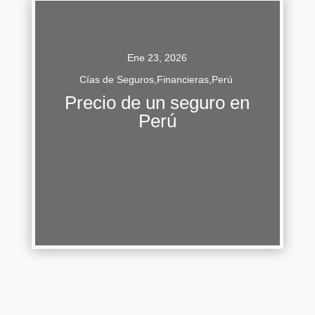
Ene 23, 2026
Cías de Seguros
,
Financieras
,
Perú
En Perú, el costo de un seguro es una variable
Precio de un seguro en
dinámica que depende de un complejo
Perú
entramado de factores. Desde el seguro
obligatorio de automóviles (SOAT) hasta las...
Continuar Leyendo